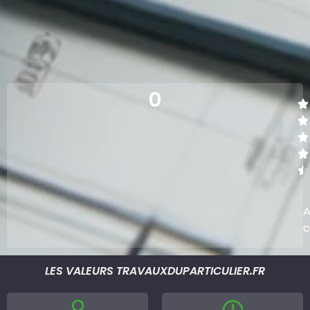
0
A
c
LES VALEURS TRAVAUXDUPARTICULIER.FR