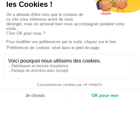
Gestion du planning
: planifier les travaux en
dehors des heures de forte activité ou
pendant les périodes de moindre affluence
(soirs, week-ends).
Communication avec les salariés/clients
:
afficher un calendrier des interventions,
baliser les zones temporairement
inaccessibles.
Réduction des nuisances
: privilégier des
peintures à séchage rapide, à faible odeur et à
faible teneur en COV pour éviter la gêne des
occupants
Suivi et entretien post-
travaux
Contrôle de la qualité de la finition
: vérifier
l’uniformité de la couleur, l’absence de
coulures ou d’imperfections.